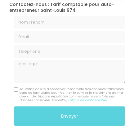
Contactez-nous : Tarif comptable pour auto-
entrepreneur Saint-Louis 974
Nom Prénom
Email
Téléphone
Message
J'autorise ce site à conserver l'ensemble des données transmises
dans ce formulaire pour faciliter le suivi et le traitement de ma
demande.
(Aucune exploitation commerciale ne sera faite des
données conservées. Voir notre
politique de confidentialité
)