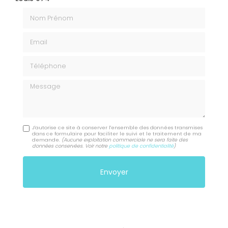
Nom Prénom
Email
Téléphone
Message
J'autorise ce site à conserver l'ensemble des données transmises
dans ce formulaire pour faciliter le suivi et le traitement de ma
demande.
(Aucune exploitation commerciale ne sera faite des
données conservées. Voir notre
politique de confidentialité
)