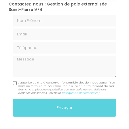
Contactez-nous : Gestion de paie externalisée
Saint-Pierre 974
Nom Prénom
Email
Téléphone
Message
J'autorise ce site à conserver l'ensemble des données transmises
dans ce formulaire pour faciliter le suivi et le traitement de ma
demande.
(Aucune exploitation commerciale ne sera faite des
données conservées. Voir notre
politique de confidentialité
)